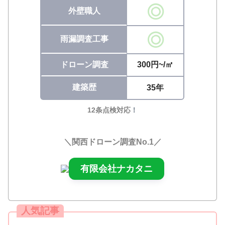
外壁職人
雨漏調査工事
ドローン調査
300円~/㎡
建築歴
35年
12条点検対応
！
＼関西ドローン調査No.1／
有限会社ナカタニ
人気記事